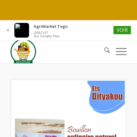
Soumettre un produit
FR
AgriMarket Togo
VOIR
✕
GRATUIT
Tél.: +228 90 30 26 27
Sur Google Play