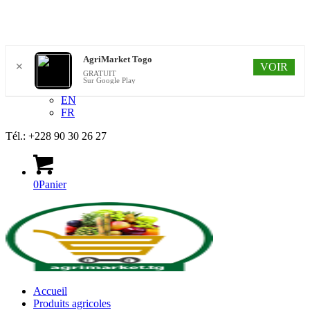
Lien vers Facebook
AgriMarket Togo
VOIR
✕
Soumettre un produit
GRATUIT
Sur Google Play
FR
EN
FR
Tél.: +228 90 30 26 27
0
Panier
Accueil
Produits agricoles