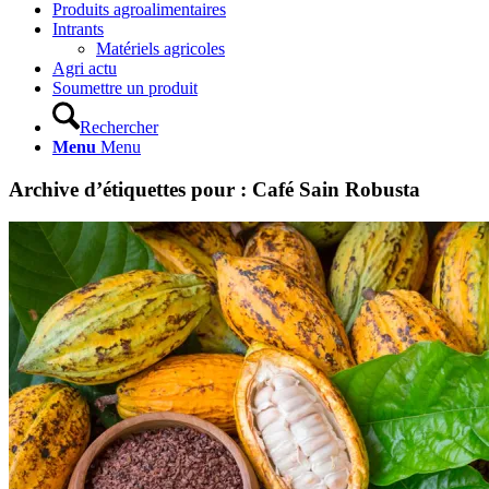
Produits agroalimentaires
Intrants
Matériels agricoles
Agri actu
Soumettre un produit
Rechercher
Menu
Menu
Archive d’étiquettes pour :
Café Sain Robusta