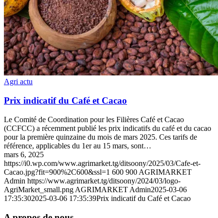
Agri actu
Prix indicatif du Café et Cacao
Le Comité de Coordination pour les Filières Café et Cacao
(CCFCC) a récemment publié les prix indicatifs du café et du cacao
pour la première quinzaine du mois de mars 2025. Ces tarifs de
référence, applicables du 1er au 15 mars, sont…
mars 6, 2025
https://i0.wp.com/www.agrimarket.tg/ditsoony/2025/03/Cafe-et-
Cacao.jpg?fit=900%2C600&ssl=1
600
900
AGRIMARKET
Admin
https://www.agrimarket.tg/ditsoony/2024/03/logo-
AgriMarket_small.png
AGRIMARKET Admin
2025-03-06
17:35:30
2025-03-06 17:35:39
Prix indicatif du Café et Cacao
A propos de nous