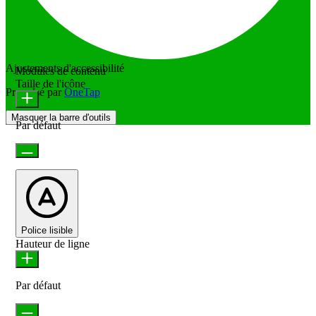
Ajustements d'accessibilité
Modules de contenu
Taille de l'icône
Propulsé par
OneTap
Masquer la barre d'outils
Par défaut
Police lisible
Hauteur de ligne
Par défaut