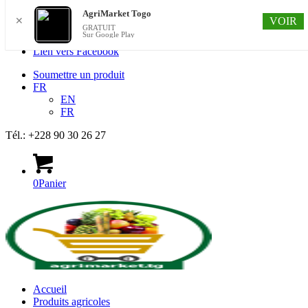
AgriMarket Togo
VOIR
✕
GRATUIT
Sur Google Play
Lien vers Facebook
Soumettre un produit
FR
EN
FR
Tél.: +228 90 30 26 27
0
Panier
Accueil
Produits agricoles